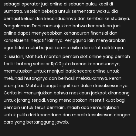
sebagai operator judi online di sebuah pulau kecil di
Sumatra. Setelah bekerja untuk sementara waktu, dia
berhasil keluar dari kecanduannya dan kembali ke studinya.
Pengalaman Deni menunjukkan bahwa kecanduan judi
online dapat menyebabkan kehancuran finansial dan
konsekuensi negatif lainnya. Pengguna lain menyarankan
agar tidak mulai berjudi karena risiko dan sifat adiktifnya.
Di sisi lain, Mahfud, mantan pemain slot online yang pernah
terlilit hutang sebesar Rp20 juta karena kecanduannya,
memutuskan untuk menjual batik secara online untuk
melunasi hutangnya dan berhasil melakukannya. Peran
orang tua Mahfud sangat signifikan dalam kesuksesannya.
Cerita ini menunjukkan bahwa meskipun jackpot dirancang
untuk jarang terjadi, yang menciptakan insentif kuat bagi
pemain untuk terus bermain, masih ada kemungkinan
untuk pulih dari kecanduan dan meraih kesuksesan dengan
cara yang bertanggung jawab.