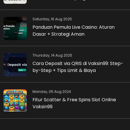
Saturday, 16 Aug 2025
Panduan Pemula Live Casino: Aturan
Dasar + Strategi Aman
Thursday, 14 Aug 2025
Cara Deposit via QRIS di Vaksin99: Step-
by-Step + Tips Limit & Biaya
Monday, 05 Aug 2024
Fitur Scatter & Free Spins Slot Online
Vaksin99