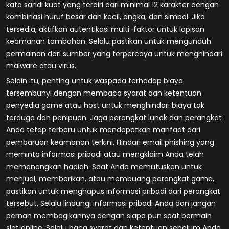
kata sandi kuat yang terdiri dari minimal 12 karakter dengan
kombinasi huruf besar dan kecil, angka, dan simbol. Jika
tersedia, aktifkan autentikasi multi-faktor untuk lapisan
keamanan tambahan. Selalu pastikan untuk mengunduh
permainan dari sumber yang terpercaya untuk menghindari
malware atau virus.
Selain itu, penting untuk waspada terhadap biaya
tersembunyi dengan membaca syarat dan ketentuan
penyedia game atau host untuk menghindari biaya tak
terduga dan penipuan. Jaga perangkat lunak dan perangkat
Anda tetap terbaru untuk mendapatkan manfaat dari
pembaruan keamanan terkini. Hindari email phishing yang
meminta informasi pribadi atau mengklaim Anda telah
memenangkan hadiah. Saat Anda memutuskan untuk
menjual, memberikan, atau membuang perangkat game,
pastikan untuk menghapus informasi pribadi dari perangkat
tersebut. Selalu lindungi informasi pribadi Anda dan jangan
pernah membagikannya dengan siapa pun saat bermain
slot online. Selalu baca syarat dan ketentuan sebelum Anda