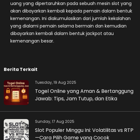
uang yang dipertaruhkan pada sebuah mesin slot yang
akan dibayarkan kembali kepada pemain dalam bentuk
kemenangan. Ini diakumulasikan dari jumlah kekalahan
yang dialami pemain selama bermain dan kemudian
dibayarkan kembali dalam bentuk jackpot atau
kemenangan besar.
Berita Terkait
Tuesday, 19 Aug 2025
Togel Online yang Aman & Bertanggung
Jawab: Tips, Jam Tutup, dan Etika
Sunday, 17 Aug 2025
Slot Populer Minggu Ini: Volatilitas vs RTP
—Cara Pilih Game yang Cocok