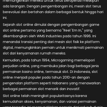
memungkinkan mereka untuk terus beroperasi meskipun
ada larangan. Dengan pengembangan ini, mesin slot terus
berevolusi dan bertahan dalam berbagai bentuk hingga hari
ini.
Sejarah slot online dimulai dengan pengembangan game
slot online pertama yang bernama "Reel 'Em In," yang
dikembangkan oleh WMS Industries pada tahun 1996. Ini
menandai transisi penting dari mesin slot fisik ke platform
digital, memungkinkan pemain untuk menikmati permainan
slot dari kenyamanan rumah mereka.
Kemudian, pada tahun 1994, Microgaming memelopori
perjudian online, yang membuka jalan bagi berbagai jenis
permainan kasino online, termasuk slot. Di Indonesia, slot
online menjadi populer pada tahun 2010-an dengan
pengenalan platform seperti Habanero yang menawarkan
berbagai permainan slot menarik dan inovatif.
Slot online telah meningkat popularitasnya karena
kemudahan akses, kenyamanan, dan variasi permainan