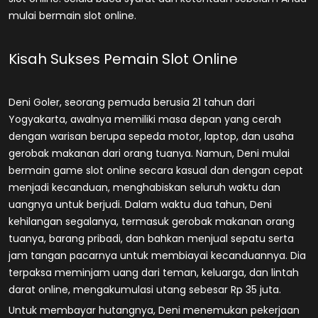
mulai bermain slot online.
Kisah Sukses Pemain Slot Online
Deni Goler, seorang pemuda berusia 21 tahun dari
Yogyakarta, awalnya memiliki masa depan yang cerah
dengan warisan berupa sepeda motor, laptop, dan usaha
gerobak makanan dari orang tuanya. Namun, Deni mulai
bermain game slot online secara kasual dan dengan cepat
menjadi kecanduan, menghabiskan seluruh waktu dan
uangnya untuk berjudi. Dalam waktu dua tahun, Deni
kehilangan segalanya, termasuk gerobak makanan orang
tuanya, barang pribadi, dan bahkan menjual sepatu serta
jam tangan pacarnya untuk membiayai kecanduannya. Dia
terpaksa meminjam uang dari teman, keluarga, dan lintah
darat online, mengakumulasi utang sebesar Rp 35 juta.
Untuk membayar hutangnya, Deni menemukan pekerjaan