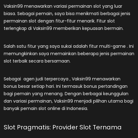
Vaksin99 menawarkan variasi permainan slot yang luar
biasa. Sebagai pemain, saya bisa menikmati berbagai jenis
permainan slot dengan fitur-fitur menarik.
Fitur slot
terlengkap
di Vaksin99 memberikan kepuasan bermain.
Salah satu fitur yang saya sukai adalah
fitur multi-game
. Ini
memungkinkan saya memainkan beberapa jenis permainan
slot terbaik secara bersamaan.
Sebagai
agen judi terpercaya
, Vaksin99 menawarkan
bonus besar setiap hari. Ini termasuk bonus pertandingan
bagi pemain yang menang. Dengan berbagai keunggulan
dan variasi permainan, Vaksin99 menjadi pilihan utama bagi
banyak pemain slot online di Indonesia.
Slot Pragmatis: Provider Slot Ternama