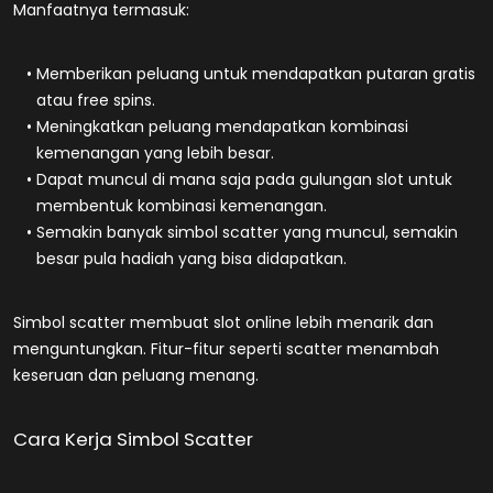
Manfaatnya termasuk:
Memberikan peluang untuk mendapatkan
putaran gratis
atau free spins.
Meningkatkan peluang mendapatkan kombinasi
kemenangan yang lebih besar.
Dapat muncul di mana saja pada gulungan slot untuk
membentuk kombinasi kemenangan.
Semakin banyak
simbol scatter
yang muncul, semakin
besar pula hadiah yang bisa didapatkan.
Simbol scatter membuat slot online lebih menarik dan
menguntungkan. Fitur-fitur seperti scatter menambah
keseruan dan peluang menang.
Cara Kerja Simbol Scatter