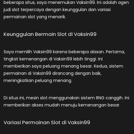
beberapa situs, saya menemukan Vaksin99. Ini adalah agen
judi slot terpercaya dengan keunggulan dan variasi
permainan slot yang menarik.
Keunggulan Bermain Slot di Vaksin99
Saya memilih Vaksin99 karena beberapa alasan. Pertama,
tingkat kemenangan di Vaksin99 lebih tinggi. Ini
memberikan saya peluang menang besar. Kedua, sistem
permainan di Vaksin99 dirancang dengan baik,
meningkatkan peluang menang.
Di situs ini, mesin slot menggunakan sistem RNG canggih. Ini
memberikan akses mudah menuju kemenangan besar.
Variasi Permainan Slot di Vaksin99