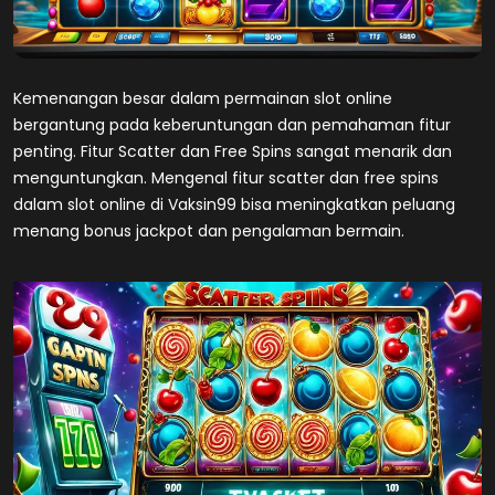
Kemenangan besar dalam
permainan slot online
bergantung pada keberuntungan dan pemahaman fitur
penting. Fitur Scatter dan Free Spins sangat menarik dan
menguntungkan.
Mengenal fitur scatter dan free spins
dalam slot online di Vaksin99
bisa meningkatkan peluang
menang
bonus jackpot
dan pengalaman bermain.