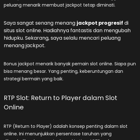
peluang menarik membuat jackpot tetap diminati.
Saya sangat senang menang
jackpot progresif
di
situs slot online. Hadiahnya fantastis dan mengubah
hidupku. Sekarang, saya selalu mencari peluang
menang jackpot.
Bonus jackpot
menarik banyak pemain slot online. Siapa pun
bisa menang besar. Yang penting, keberuntungan dan
strategi bermain yang baik.
RTP Slot: Return to Player dalam Slot
Online
RTP (Return to Player) adalah konsep penting dalam slot
online. Ini menunjukkan persentase taruhan yang