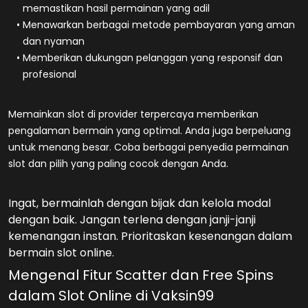
memastikan hasil permainan yang adil
Menawarkan berbagai metode pembayaran yang aman
dan nyaman
Memberikan dukungan pelanggan yang responsif dan
profesional
Memainkan slot di provider terpercaya memberikan
pengalaman bermain yang optimal. Anda juga berpeluang
untuk menang besar. Coba berbagai
penyedia permainan
slot
dan pilih yang paling cocok dengan Anda.
Ingat, bermainlah dengan bijak dan kelola modal
dengan baik. Jangan terlena dengan janji-janji
kemenangan instan. Prioritaskan kesenangan dalam
bermain slot online.
Mengenal Fitur Scatter dan Free Spins
dalam Slot Online di Vaksin99