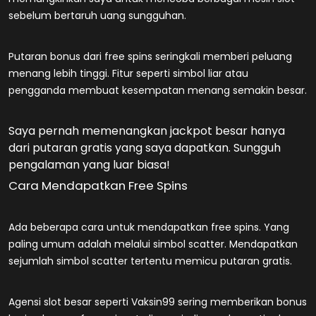
sebelum bertaruh uang sungguhan.
Putaran bonus
dari free spins seringkali memberi peluang
menang lebih tinggi. Fitur seperti simbol liar atau
pengganda membuat kesempatan menang semakin besar.
Saya pernah memenangkan jackpot besar hanya
dari putaran gratis yang saya dapatkan. Sungguh
pengalaman yang luar biasa!
Cara Mendapatkan Free Spins
Ada beberapa cara untuk mendapatkan free spins. Yang
paling umum adalah melalui simbol scatter. Mendapatkan
sejumlah simbol scatter tertentu memicu putaran gratis.
Agensi slot besar seperti Vaksin99 sering memberikan
bonus