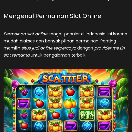
Mengenal Permainan Slot Online
Permainan slot online
sangat populer di Indonesia. Ini karena
mudah diakses dan banyak pilihan permainan. Penting
memilih
situs judi online terpercaya
dengan
provider mesin
slot ternama
untuk pengalaman terbaik.