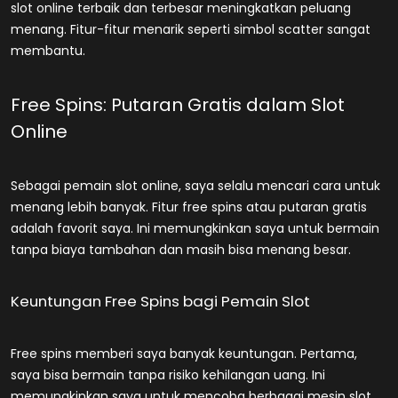
slot online terbaik dan terbesar meningkatkan peluang
menang. Fitur-fitur menarik seperti simbol scatter sangat
membantu.
Free Spins: Putaran Gratis dalam Slot
Online
Sebagai pemain slot online, saya selalu mencari cara untuk
menang lebih banyak. Fitur free spins atau putaran gratis
adalah favorit saya. Ini memungkinkan saya untuk bermain
tanpa biaya tambahan dan masih bisa menang besar.
Keuntungan Free Spins bagi Pemain Slot
Free spins memberi saya banyak keuntungan. Pertama,
saya bisa bermain tanpa risiko kehilangan uang. Ini
memungkinkan saya untuk mencoba berbagai mesin slot