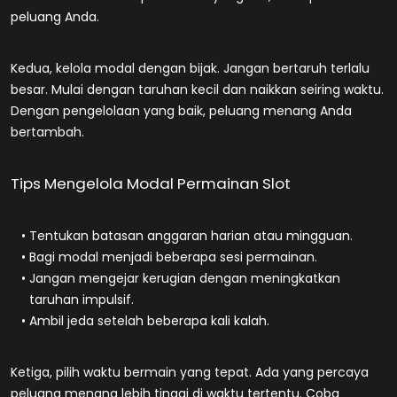
peluang Anda.
Kedua, kelola modal dengan bijak. Jangan bertaruh terlalu
besar. Mulai dengan taruhan kecil dan naikkan seiring waktu.
Dengan pengelolaan yang baik, peluang menang Anda
bertambah.
Tips Mengelola Modal Permainan Slot
Tentukan batasan anggaran harian atau mingguan.
Bagi modal menjadi beberapa sesi permainan.
Jangan mengejar kerugian dengan meningkatkan
taruhan impulsif.
Ambil jeda setelah beberapa kali kalah.
Ketiga, pilih waktu bermain yang tepat. Ada yang percaya
peluang menang lebih tinggi di waktu tertentu. Coba