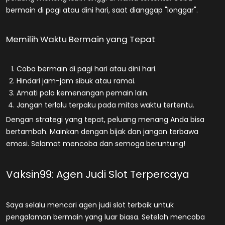
bermain di pagi atau dini hari, saat dianggap "longgar".
Memilih Waktu Bermain yang Tepat
Coba bermain di pagi hari atau dini hari.
Hindari jam-jam sibuk atau ramai.
Amati pola kemenangan pemain lain.
Jangan terlalu terpaku pada mitos waktu tertentu.
Dengan strategi yang tepat, peluang menang Anda bisa
bertambah. Mainkan dengan bijak dan jangan terbawa
emosi. Selamat mencoba dan semoga beruntung!
Vaksin99: Agen Judi Slot Terpercaya
Saya selalu mencari agen judi slot terbaik untuk
pengalaman bermain yang luar biasa. Setelah mencoba