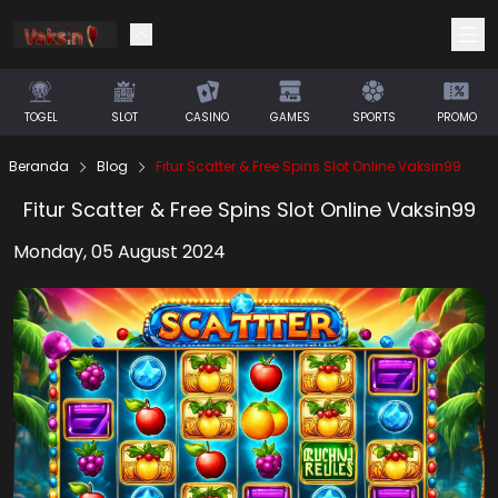
TOGEL
SLOT
CASINO
GAMES
SPORTS
PROMO
Beranda
Blog
Fitur Scatter & Free Spins Slot Online Vaksin99
Fitur Scatter & Free Spins Slot Online Vaksin99
Monday, 05 August 2024