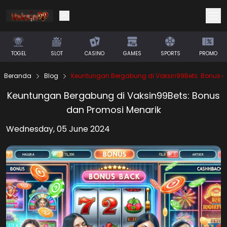
TOGEL
SLOT
CASINO
GAMES
SPORTS
PROMO
Beranda
Blog
Keuntungan Bergabung di Vaksin99Bets: Bonus d
Keuntungan Bergabung di Vaksin99Bets: Bonus
dan Promosi Menarik
Wednesday, 05 June 2024