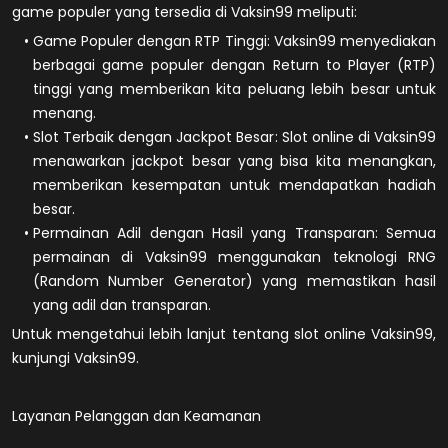
game populer yang tersedia di Vaksin99 meliputi:
Game Populer dengan RTP Tinggi
: Vaksin99 menyediakan
berbagai game populer dengan Return to Player (RTP)
tinggi yang memberikan kita peluang lebih besar untuk
menang.
Slot Terbaik dengan Jackpot Besar
: Slot online di Vaksin99
menawarkan jackpot besar yang bisa kita menangkan,
memberikan kesempatan untuk mendapatkan hadiah
besar.
Permainan Adil dengan Hasil yang Transparan
: Semua
permainan di Vaksin99 menggunakan teknologi RNG
(Random Number Generator) yang memastikan hasil
yang adil dan transparan.
Untuk mengetahui lebih lanjut tentang
slot online Vaksin99
,
kunjungi Vaksin99.
Layanan Pelanggan dan Keamanan