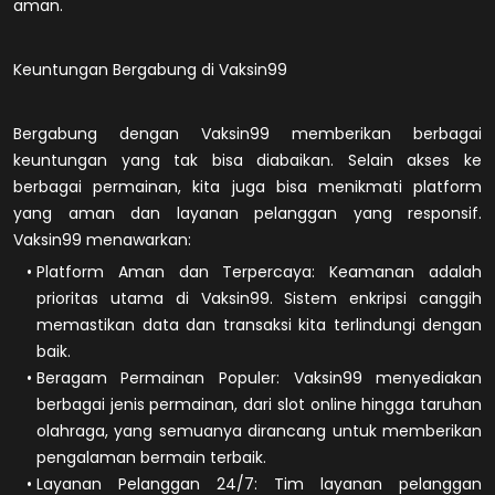
aman.
Keuntungan Bergabung di Vaksin99
Bergabung dengan Vaksin99 memberikan berbagai
keuntungan yang tak bisa diabaikan. Selain akses ke
berbagai permainan, kita juga bisa menikmati platform
yang aman dan layanan pelanggan yang responsif.
Vaksin99 menawarkan:
Platform Aman dan Terpercaya
: Keamanan adalah
prioritas utama di Vaksin99. Sistem enkripsi canggih
memastikan data dan transaksi kita terlindungi dengan
baik.
Beragam Permainan Populer
: Vaksin99 menyediakan
berbagai jenis permainan, dari slot online hingga taruhan
olahraga, yang semuanya dirancang untuk memberikan
pengalaman bermain terbaik.
Layanan Pelanggan 24/7
: Tim layanan pelanggan