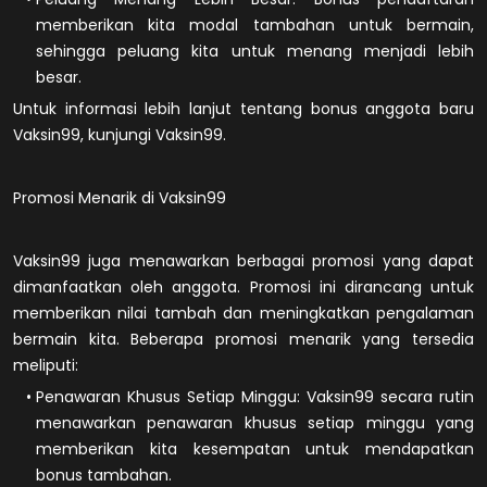
memberikan kita modal tambahan untuk bermain,
sehingga peluang kita untuk menang menjadi lebih
besar.
Untuk informasi lebih lanjut tentang
bonus anggota baru
Vaksin99
, kunjungi Vaksin99.
Promosi Menarik di Vaksin99
Vaksin99 juga menawarkan berbagai promosi yang dapat
dimanfaatkan oleh anggota. Promosi ini dirancang untuk
memberikan nilai tambah dan meningkatkan pengalaman
bermain kita. Beberapa promosi menarik yang tersedia
meliputi:
Penawaran Khusus Setiap Minggu
: Vaksin99 secara rutin
menawarkan penawaran khusus setiap minggu yang
memberikan kita kesempatan untuk mendapatkan
bonus tambahan.