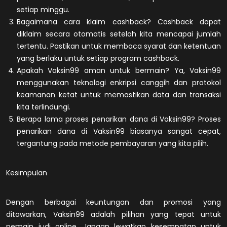
setiap minggu.
Bagaimana cara klaim cashback?
Cashback dapat
diklaim secara otomatis setelah kita mencapai jumlah
tertentu. Pastikan untuk membaca syarat dan ketentuan
yang berlaku untuk setiap program cashback.
Apakah Vaksin99 aman untuk bermain?
Ya, Vaksin99
menggunakan teknologi enkripsi canggih dan protokol
keamanan ketat untuk memastikan data dan transaksi
kita terlindungi.
Berapa lama proses penarikan dana di Vaksin99?
Proses
penarikan dana di Vaksin99 biasanya sangat cepat,
tergantung pada metode pembayaran yang kita pilih.
Kesimpulan
Dengan berbagai keuntungan dan promosi yang
ditawarkan, Vaksin99 adalah pilihan yang tepat untuk
pemain judi online. Jangan lewatkan kesempatan untuk