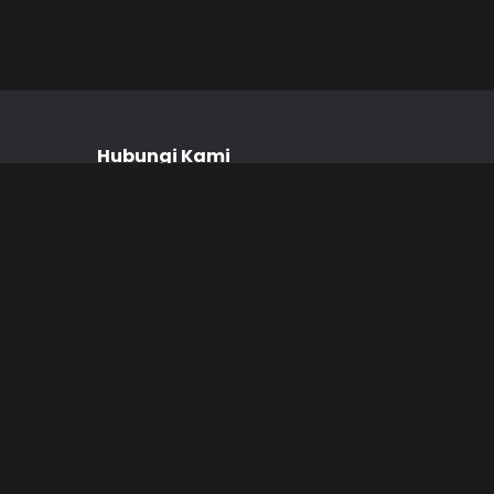
Hubungi Kami
rik. Temukan
dan
Media Sosial
ai menikmati
am tema
Pembayaran
h besar.
Transfer Bank
QRIS
nghibur.
Virtual Account